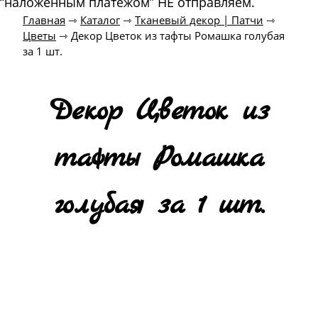
“наложенным платежом” НЕ отправляем.
Главная
⇾
Каталог
⇾
Тканевый декор | Патчи
⇾
Цветы
⇾
Декор Цветок из тафты Ромашка голубая
за 1 шт.
Декор Цветок из
тафты Ромашка
голубая за 1 шт.