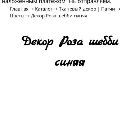
“наложенным платежом” НЕ отправляем.
Главная
⇾
Каталог
⇾
Тканевый декор | Патчи
⇾
Цветы
⇾
Декор Роза шебби синяя
Декор Роза шебби
синяя