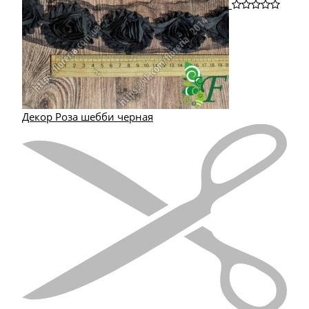
Декор Роза шебби черная