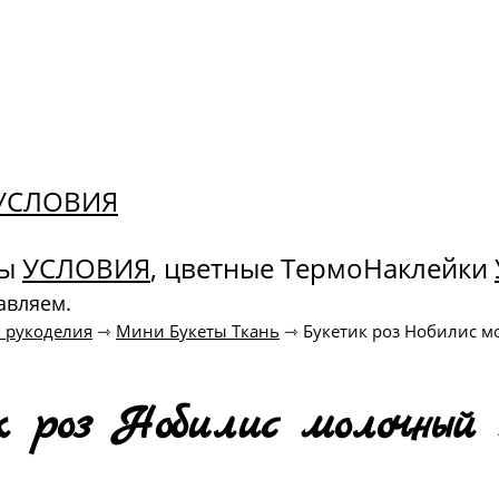
. УСЛОВИЯ
ны
УСЛОВИЯ
, цветные ТермоНаклейки
авляем.
 рукоделия
⇾
Мини Букеты Ткань
⇾
Букетик роз Нобилис м
 роз Нобилис молочный