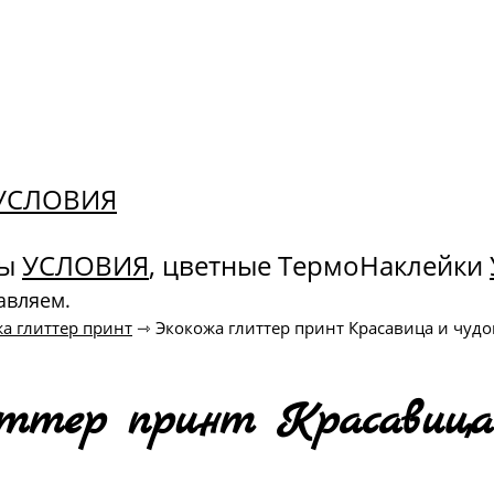
. УСЛОВИЯ
ны
УСЛОВИЯ
, цветные ТермоНаклейки
авляем.
а глиттер принт
⇾
Экокожа глиттер принт Красавица и чуд
иттер принт Красавица