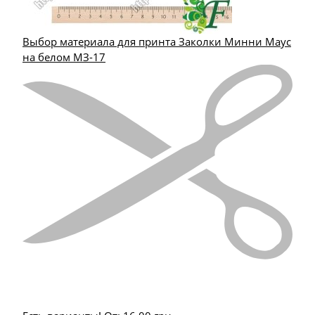
Выбор материала для принта Заколки Минни Маус
на белом МЗ-17