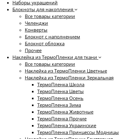
Наборы украшений
Блокноты для накопления
Все товары категории
Челенджи
Конверты
Блокнот с наполнением
Блокнот обложка
Прочее
Наклейка из ТермоПленки для ткани
Все товары категории
Наклейка из ТермоПленки Цветные
Наклейка из ТермоПленки Зеркальная
ТермоПленка Школа
ТермоПленка Цветы
ТермоПленка Осень
ТермоПленка Зима
ТермоПленка Животные
ТермоПленка Прочие
ТермоПленка Украинские
ТермоПленка Принцессы Модницы
Наклейка из ТермоПленки Глиттерная