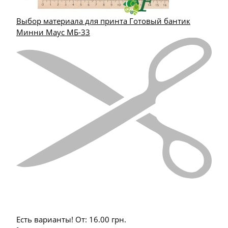
Выбор материала для принта Готовый бантик
Минни Маус МБ-33
Есть варианты!
От:
16.00
грн.