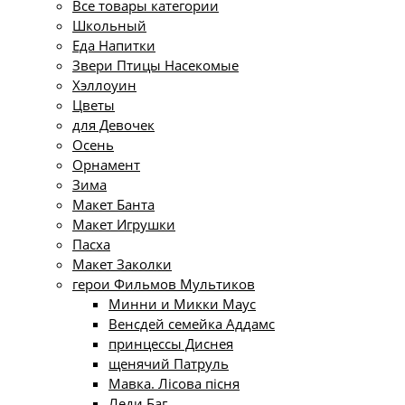
Все товары категории
Школьный
Еда Напитки
Звери Птицы Насекомые
Хэллоуин
Цветы
для Девочек
Осень
Орнамент
Зима
Макет Банта
Макет Игрушки
Пасха
Макет Заколки
герои Фильмов Мультиков
Минни и Микки Маус
Венсдей семейка Аддамс
принцессы Диснея
щенячий Патруль
Мавка. Лісова пісня
Леди Баг