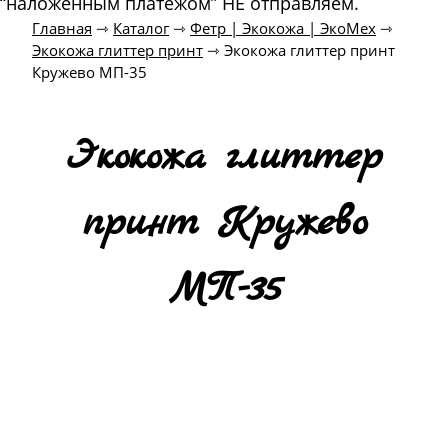
“наложенным платежом” НЕ отправляем.
Главная
⇾
Каталог
⇾
Фетр | Экокожа | ЭкоМех
⇾
Экокожа глиттер принт
⇾
Экокожа глиттер принт
Кружево МП-35
Экокожа глиттер
принт Кружево
МП-35