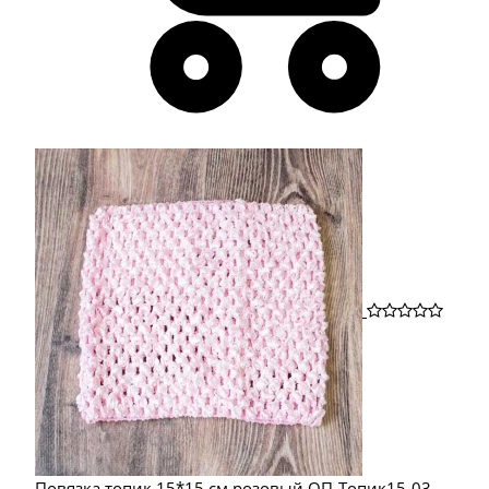
Повязка топик 15*15 см розовый ОП-Топик15-03