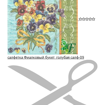
салфетка Фиалковый букет_голубая салф-09