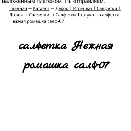
“наложенным платежом” НЕ отправляем.
Главная
⇾
Каталог
⇾
Декор | Игрушки | Салфетки |
Ягоды
⇾
Салфетки
⇾
Салфетки 1 штука
⇾
салфетка
Нежная ромашка салф-07
салфетка Нежная
ромашка салф-07