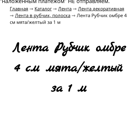
“наложенным платежом” НЕ отправляем.
Главная
⇾
Каталог
⇾
Лента
⇾
Лента декоративная
⇾
Лента в рубчик, полоска
⇾
Лента Рубчик омбре 4
см мята/желтый за 1 м
Лента Рубчик омбре
4 см мята/желтый
за 1 м