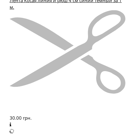
Лента Косая линия и рюш 4 см синий темный за 1
м.
30.00
грн.