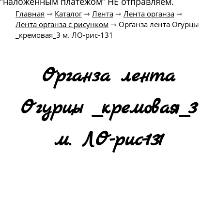
“наложенным платежом” НЕ отправляем.
Главная
⇾
Каталог
⇾
Лента
⇾
Лента органза
⇾
Лента органза с рисунком
⇾
Органза лента Огурцы
_кремовая_3 м. ЛО-рис-131
Органза лента
Огурцы _кремовая_3
м. ЛО-рис-131