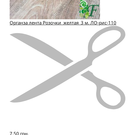
Органза лента Розочки_желтая_3 м. ЛО-рис-110
7.50
грн.