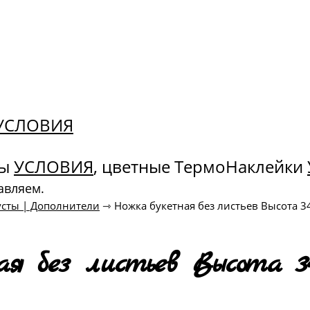
. УСЛОВИЯ
ны
УСЛОВИЯ
, цветные ТермоНаклейки
авляем.
усты | Дополнители
⇾
Ножка букетная без листьев Высота 34
ая без листьев Высота 3