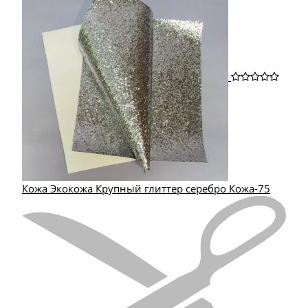
Кожа Экокожа Крупный глиттер серебро Кожа-75