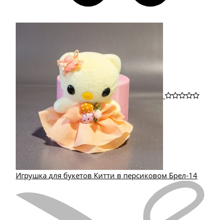
Игрушка для букетов Китти в персиковом Брел-14