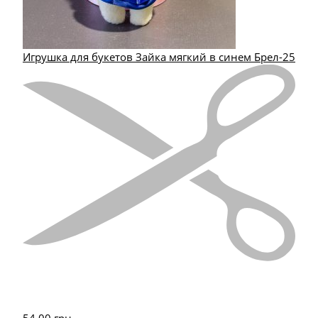
Игрушка для букетов Зайка мягкий в синем Брел-25
54.00
грн.