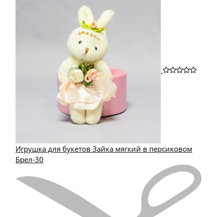
Игрушка для букетов Зайка мягкий в персиковом
Брел-30