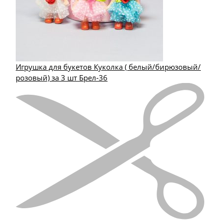
Игрушка для букетов Куколка ( белый/бирюзовый/
розовый) за 3 шт Брел-36