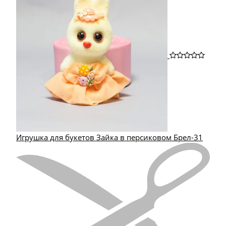
Игрушка для букетов Зайка в персиковом Брел-31