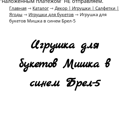
“наложенным платежом” НЕ отправляем.
Главная
⇾
Каталог
⇾
Декор | Игрушки | Салфетки |
Ягоды
⇾
Игрушки для букетов
⇾
Игрушка для
букетов Мишка в синем Брел-5
Игрушка для
букетов Мишка в
синем Брел-5