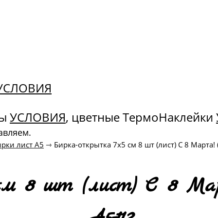
. УСЛОВИЯ
ны
УСЛОВИЯ
, цветные ТермоНаклейки
авляем.
ирки лист А5
⇾
Бирка-открытка 7х5 см 8 шт (лист) С 8 Марта
см 8 шт (лист) С 8 Март