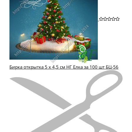
Бирка открытка 5 х 4,5 см НГ Елка за 100 шт БЦ-56