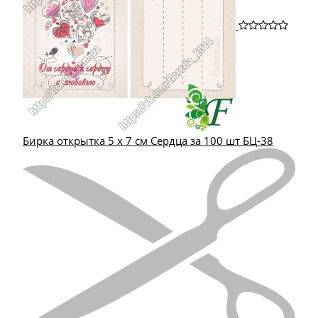
Бирка открытка 5 х 7 см Сердца за 100 шт БЦ-38