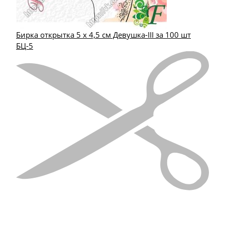
Бирка открытка 5 х 4,5 см Девушка-III за 100 шт
БЦ-5